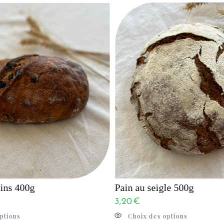
sins 400g
Pain au seigle 500g
3,20
€
ptions
Choix des options