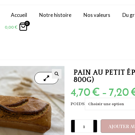
Accueil
Notre histoire
Nos valeurs
Du gr
0
0,00
€
PAIN AU PETIT É
800G)
4,70
€
–
7,20
POIDS
AJOUTER A