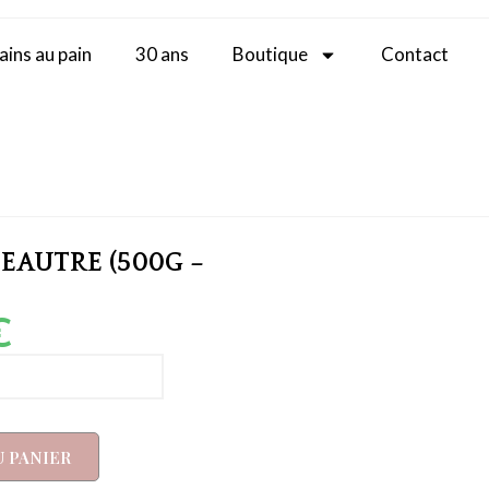
ains au pain
30 ans
Boutique
Contact
PEAUTRE (500G –
€
U PANIER