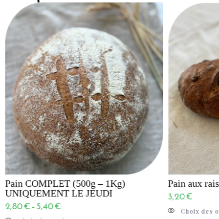
Pain COMPLET (500g – 1Kg)
Pain aux rai
UNIQUEMENT LE JEUDI
3,20
€
2,80
€
–
5,40
€
Choix des o