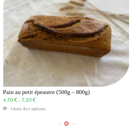
Pain au petit épeautre (500g – 800g)
4,70
€
–
7,20
€
Choix des options